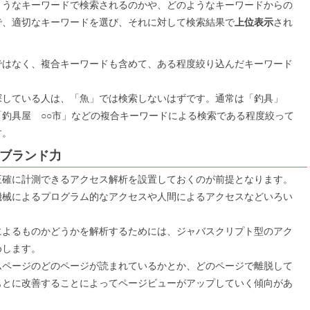
ようなキーワードで検索されるのかや、どのようなキーワードからの
で、適切なキーワードを選び、それに対して検索結果で
上位表示
され
。
ではなく、複合キーワードも含めて、ある程度絞り込んだキーワード
探している人は、「魚」では検索しないはずです。通常は「釣具」
釣具屋 ○○市」などの複合キーワードによる検索である程度絞って
す。
とブランド力
正確に計測できるアクセス解析を設置しておくのが前提となります。
機械によるプログラム的なアクセスや人間によるアクセスなどいろい
によるものかどうかを解析するためには、ジャバスクリプト型のアク
めします。
ムページのどのページが読まれているかとか、どのページで離脱して
もとに改善することによってページビューがアップしていく傾向があ