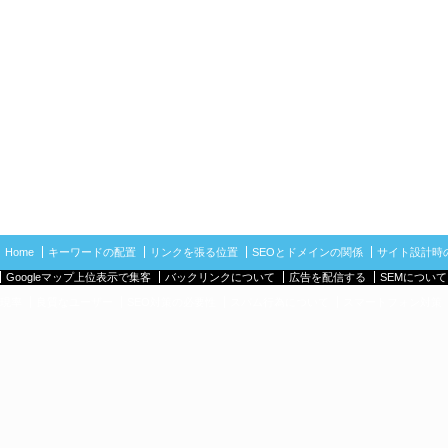
Home
キーワードの配置
リンクを張る位置
SEOとドメインの関係
サイト設計時
Googleマップ上位表示で集客
バックリンクについて
広告を配信する
SEMについて
現率
良質なユーザー
SEO対策の必要性
スパム行為について
スマートフォン対策（